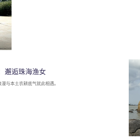
：邂逅珠海渔女
浪漫与本土农耕底气就此相遇。