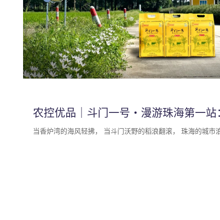
农控优品｜斗门一号・漫游珠海第一站
当香炉湾的海风轻拂， 当斗门沃野的稻浪翻滚， 珠海的城市