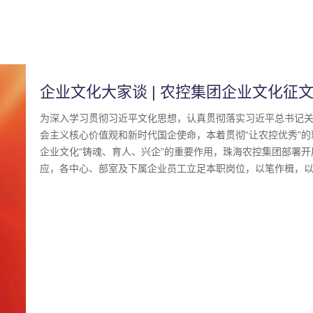
企业文化大家谈 | 农控集团企业文化
奋斗点亮征程》
为深入学习贯彻习近平文化思想，认真贯彻落实习近平总书记
会主义核心价值观和新时代国企使命，本着贯彻“让农控优秀”的
企业文化“铸魂、育人、兴企”的重要作用，珠海农控集团部署
应，各中心、部室及下属企业员工立足本职岗位，以笔作楫，