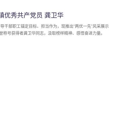
头镇优秀共产党员 龚卫华
导干部职工锚定目标、担当作为，现推出“两优一先”风采展示
荣誉称号获得者龚卫华同志，汲取榜样精神、感悟奋进力量。