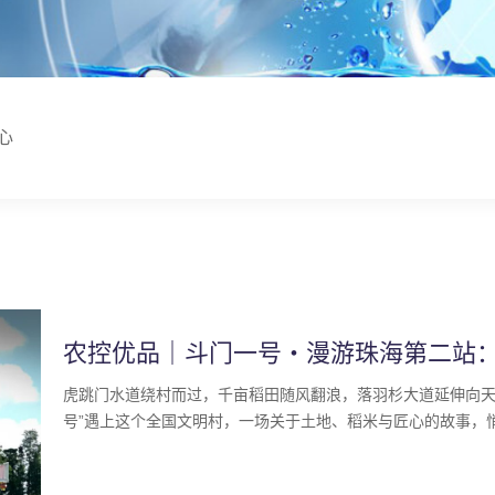
心
农控优品｜斗门一号・漫游珠海第二站
虎跳门水道绕村而过，千亩稻田随风翻浪，落羽杉大道延伸向天
号”遇上这个全国文明村，一场关于土地、稻米与匠心的故事，