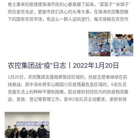
卷土重来的疫情使珠海市民的心都紧绷了起来。“菜篮子”“米袋子”
供应是否充足，更是市民们关心的头等大事，在珠海农控集团旗
下的国有农贸市场，有这么一群人迎风逆行，每天穿梭在农贸市
场不厌其烦地提醒经营户，配合做好核酸检测，关注经营户动
态、坚守入口测温，为消费者把好餐桌安全，筑牢防疫之墙，他
们的名字叫：“农贸市场管理员”
农控集团战“疫”日志丨2022年1月20日
1月20日，农控集团支援南屏管控区域的，抗疫志愿者继续在前
线奋战。其中深处将军山榕园小区疫情最危急区域的，6名队员
克服生活上的种种不便和困难，配合做好封控区内的防疫物资搬
运、发放、登记等管理工作，其中2名队员主动要求，承担安排
给农控集团防疫抗疫先锋队的所有值夜班工作任务。抗疫至今他
们已进行了四次住宿搬迁，但他们不叫苦不叫累、无怨无悔、协
同配合，与医护人员凝心聚力。