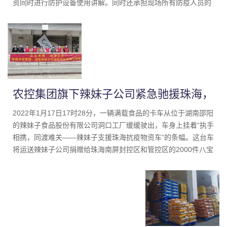
资同时进行防护设备使用讲解。同时还承担现场所有防疫人员的
分餐统计及分发点的环境消杀工作。
农控集团旗下辣妹子公司紧急驰援珠海，
捐赠价值20万元食品
2022年1月17日17时28分，一辆满载食品的卡车从位于湖南邵阳
的辣妹子食品股份有限公司洞口工厂缓缓驶出，车身上挂着“执手
相携，同渡难关——辣妹子支援珠海抗疫物资车”的条幅。这台车
将运送辣妹子公司捐赠给珠海南屏封控区和管控区的2000件八宝
粥、拌饭酱等产品到珠海，支援珠海抗疫。