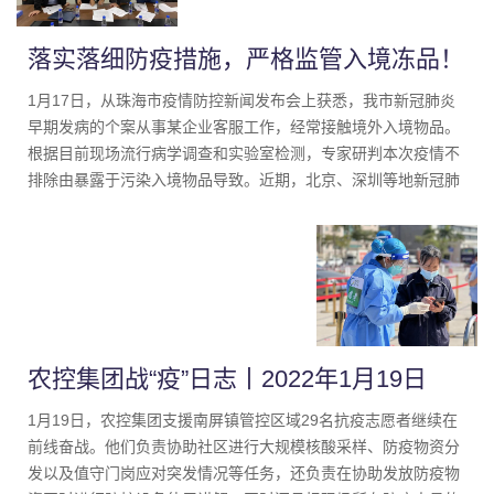
落实落细防疫措施，严格监管入境冻品！
珠海市进口食品监管仓多举措强化管理
1月17日，从珠海市疫情防控新闻发布会上获悉，我市新冠肺炎
早期发病的个案从事某企业客服工作，经常接触境外入境物品。
根据目前现场流行病学调查和实验室检测，专家研判本次疫情不
排除由暴露于污染入境物品导致。近期，北京、深圳等地新冠肺
炎病毒确诊病例溯源情况也表明，有因接触境外输入冻品而感染
新冠肺炎的个例发生。因此，当前对进口冻品加强监管势在必
行，珠海农控集团运营珠海市进口冷冻冷藏食品集中监管仓责任
变得更加重大。
农控集团战“疫”日志丨2022年1月19日
1月19日，农控集团支援南屏镇管控区域29名抗疫志愿者继续在
前线奋战。他们负责协助社区进行大规模核酸采样、防疫物资分
发以及值守门岗应对突发情况等任务，还负责在协助发放防疫物