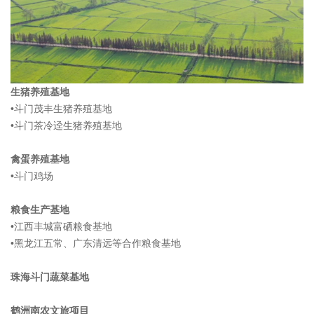
生猪养殖基地
•斗门茂丰生猪养殖基地
•斗门茶冷迳生猪养殖基地
禽蛋养殖基地
•斗门鸡场
粮食生产基地
•江西丰城富硒粮食基地
•黑龙江五常、广东清远等合作粮食基地
珠海斗门蔬菜基地
鹤洲南农文旅项目