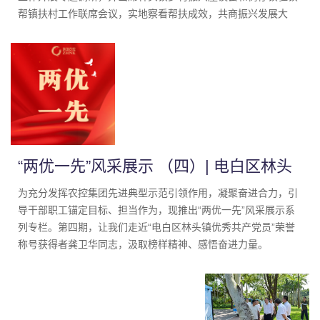
帮镇扶村工作联席会议，实地察看帮扶成效，共商振兴发展大
计，进一步深化珠茂两地合作，助力乡村全面振兴。
“两优一先”风采展示 （四）| 电白区林头
镇优秀共产党员 龚卫华
为充分发挥农控集团先进典型示范引领作用，凝聚奋进合力，引
导干部职工锚定目标、担当作为，现推出“两优一先”风采展示系
列专栏。第四期，让我们走近“电白区林头镇优秀共产党员”荣誉
称号获得者龚卫华同志，汲取榜样精神、感悟奋进力量。