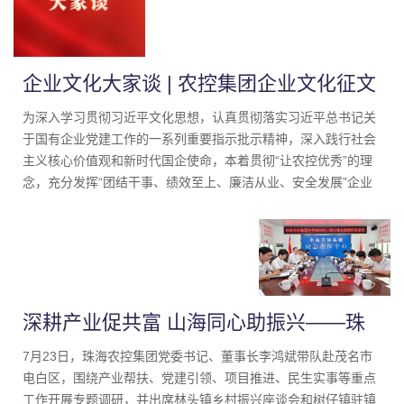
企业文化大家谈 | 农控集团企业文化征文
比赛获奖作品连载⑨《文化浸润心田，奋
为深入学习贯彻习近平文化思想，认真贯彻落实习近平总书记关
于国有企业党建工作的一系列重要指示批示精神，深入践行社会
斗点亮征程》
主义核心价值观和新时代国企使命，本着贯彻“让农控优秀”的理
念，充分发挥“团结干事、绩效至上、廉洁从业、安全发展”企业
文化“铸魂、育人、兴企”的重要作用，珠海农控集团部署开展了
企业文化主题征文比赛。比赛得到全体干部职工热烈响应，各中
心、部室及下属企业员工立足本职岗位，以笔作楫，以纸为舟，
用文字诉说对企业文化的理解与践行。
深耕产业促共富 山海同心助振兴——珠
海农控集团党委书记、董事长李鸿斌带队
7月23日，珠海农控集团党委书记、董事长李鸿斌带队赴茂名市
电白区，围绕产业帮扶、党建引领、项目推进、民生实事等重点
赴茂名电白调研乡村振兴工作
工作开展专题调研，并出席林头镇乡村振兴座谈会和树仔镇驻镇