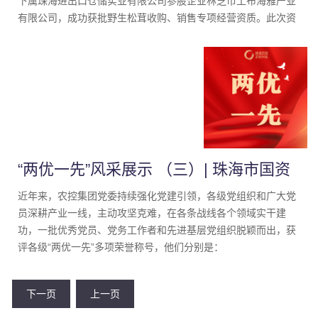
下属珠海进出口仓储实业有限公司参股企业林芝市工布海雅产业
有限公司，成功获批野生松茸收购、销售专项经营资质。此次资
质顺利落地，是农控集团资本赋能、产业下沉、属地深耕的重要
实践，进一步完善集团高原特色农业全产业链布局，为东西部协
作与高原乡村产业发展注入坚实动能。
“两优一先”风采展示 （三）| 珠海市国资
系统优秀党务工作者 赵翠兰
近年来，农控集团党委持续强化党建引领，各级党组织和广大党
员深耕产业一线，主动攻坚克难，在各条战线各个领域实干建
功，一批优秀党员、党务工作者和先进基层党组织脱颖而出，获
评各级“两优一先”多项荣誉称号，他们分别是：
下一页
上一页