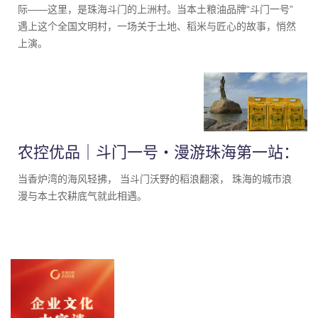
际——这里，是珠海斗门的上洲村。当本土粮油品牌“斗门一号”
遇上这个全国文明村，一场关于土地、稻米与匠心的故事，悄然
上演。
农控优品｜斗门一号・漫游珠海第一站：
邂逅珠海渔女
当香炉湾的海风轻拂， 当斗门沃野的稻浪翻滚， 珠海的城市浪
漫与本土农耕底气就此相遇。