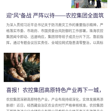
迎“风”备战 严阵以待——农控集团全面筑
牢台风“红霞”防御安全防线
为深入贯彻习近平总书记关于防汛救灾工作的重要指示精神，严
格落实市委、市政府、市国资委台风防御的工作部署，珠海农控
集团闻令即动、迅速响应，集团领导班子成员分片下沉、靠前指
挥，通过专题会议压实责任、全域拉网式隐患清零整治，以高标
准、实举措、硬作风织密织牢防风防汛安全防护网，坚决扛起市
属国企的使命担当，全力守护干部职工及人民群众生命财产安
全。
喜报！农控集团高原特色产业再下一城，
松茸经营资质成功获批
农控集团深耕高原特色产业，产业布局持续深化，实体发展再添
新绩！近日，经西藏自治区农业农村厅严格审核核准，农控集团