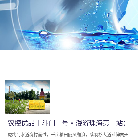
农控优品｜斗门一号・漫游珠海第二站：
上洲村，藏不住的稻香秘境
虎跳门水道绕村而过，千亩稻田随风翻浪，落羽杉大道延伸向天