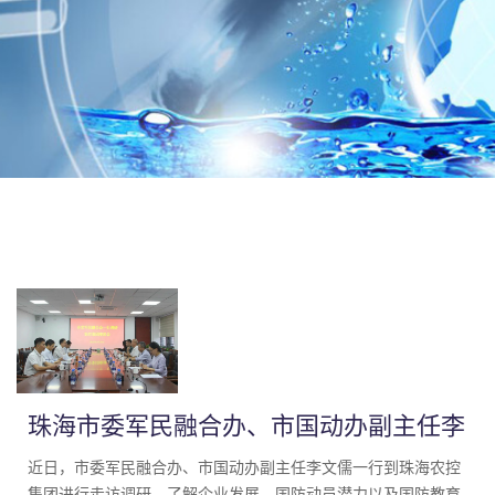
珠海市委军民融合办、市国动办副主任李
文儒一行到珠海农控集团调研座谈
近日，市委军民融合办、市国动办副主任李文儒一行到珠海农控
集团进行走访调研，了解企业发展、国防动员潜力以及国防教育