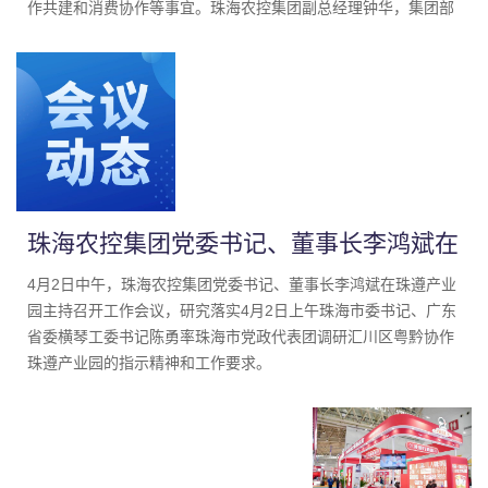
作共建和消费协作等事宜。珠海农控集团副总经理钟华，集团部
门有关负责人和遵义公司经营班子参加调研活动。
珠海农控集团党委书记、董事长李鸿斌在
珠遵产业园主持召开工作会议
4月2日中午，珠海农控集团党委书记、董事长李鸿斌在珠遵产业
园主持召开工作会议，研究落实4月2日上午珠海市委书记、广东
省委横琴工委书记陈勇率珠海市党政代表团调研汇川区粤黔协作
珠遵产业园的指示精神和工作要求。