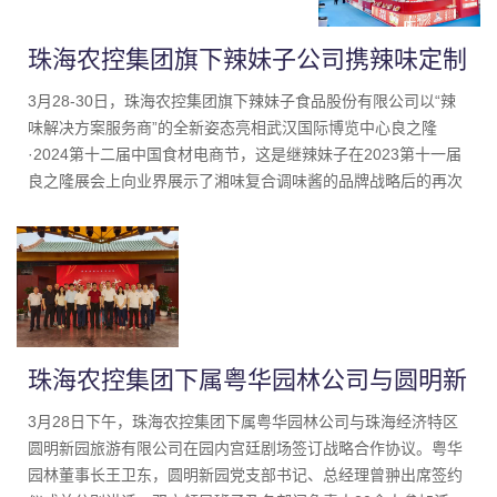
珠海农控集团旗下辣妹子公司携辣味定制
化解决方案闪耀良之隆电商节
3月28-30日，珠海农控集团旗下辣妹子食品股份有限公司以“辣
味解决方案服务商”的全新姿态亮相武汉国际博览中心良之隆
·2024第十二届中国食材电商节，这是继辣妹子在2023第十一届
良之隆展会上向业界展示了湘味复合调味酱的品牌战略后的再次
亮相。
珠海农控集团下属粤华园林公司与圆明新
园签订战略合作协议
3月28日下午，珠海农控集团下属粤华园林公司与珠海经济特区
圆明新园旅游有限公司在园内宫廷剧场签订战略合作协议。粤华
园林董事长王卫东，圆明新园党支部书记、总经理曾翀出席签约